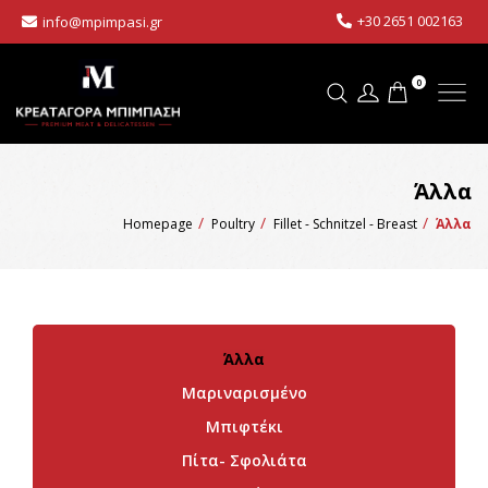
+30 2651 002163
info@mpimpasi.gr
0
Άλλα
Homepage
Poultry
Fillet - Schnitzel - Breast
Άλλα
Άλλα
Μαριναρισμένο
Μπιφτέκι
Πίτα- Σφολιάτα