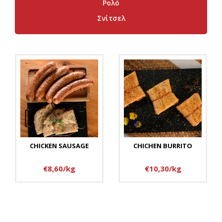
Ρολό
Σνίτσελ
CHICKEN SAUSAGE
CHICHEN BURRITO
€8,60/kg
€10,30/kg