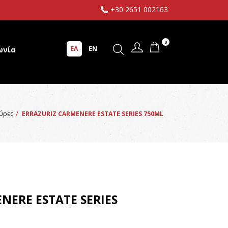
+30 2651 002163
0
ΕΛ
EN
ωνία
πύρες
ERRAZURIZ CARMENERE ESTATE SERIES 750ML
NERE ESTATE SERIES