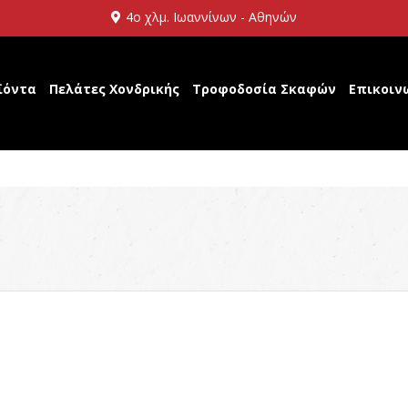
4ο χλμ. Ιωαννίνων - Αθηνών
ϊόντα
Πελάτες Χονδρικής
Τροφοδοσία Σκαφών
Επικοιν