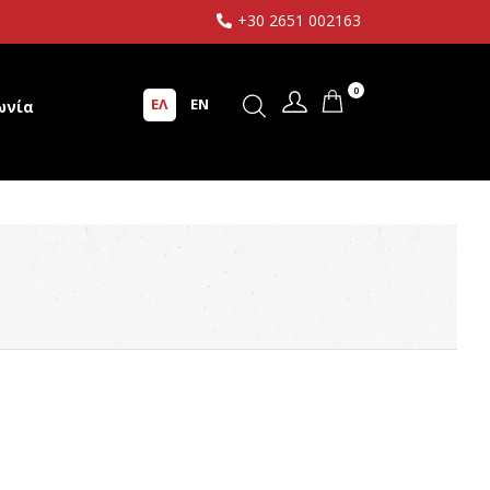
+30 2651 002163
0
ΕΛ
EN
ωνία