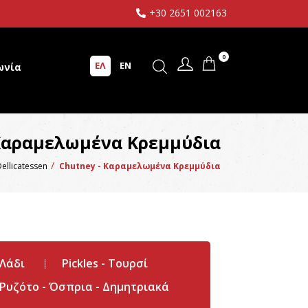
+30 2651 002163
0
ΕΛ
EN
ωνία
 Καραμελωμένα Κρεμμύδια
ellicatessen
Chutney - Καραμελωμένα Κρεμμύδια
 Λάδι
Pickles - Τουρσί
Ρυζότο - Όσπρια - Δημητριακά