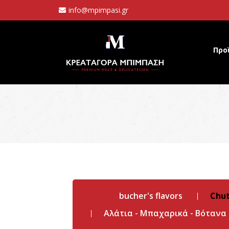
info@mpimpasi.gr
Προ
bucher's flavors
Chu
Αλάτια - Μπαχαρικά - Βότανα