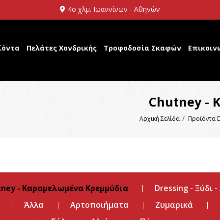
4ο χλμ. Ιωαννίνων - Αθηνών
ϊόντα
Πελάτες Χονδρικής
Τροφοδοσία Σκαφών
Επικοιν
Chutney -
Αρχική Σελίδα
Προϊόντα D
tney - Καραμελωμένα Κρεμμύδια
Dressing - Ξύδι -
Άλλα
Αρτοποιήματα
Ζυμαρικά