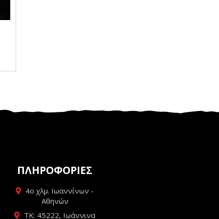
ΠΛΗΡΟΦΟΡΙΕΣ
4ο χλμ. Ιωαννίνων -
Αθηνών
ΤΚ: 45222, Ιωάννινα