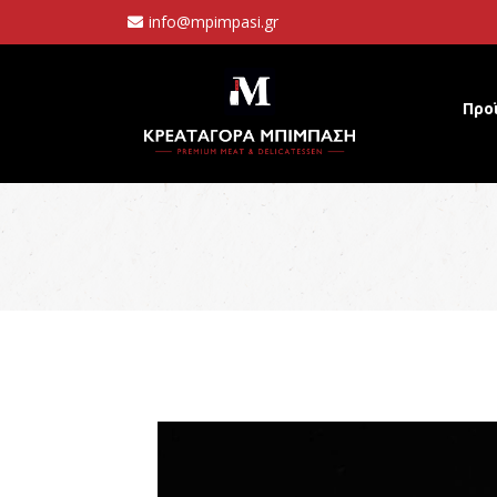
info@mpimpasi.gr
Προ