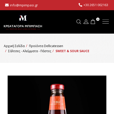
+30 2651 002163
info@mpimpasi.gr
0
Αρχική Σελίδα
Προϊόντα Dellicatessen
Σάλτσες - Αλείμματα - Πάστες
SWEET & SOUR SAUCE