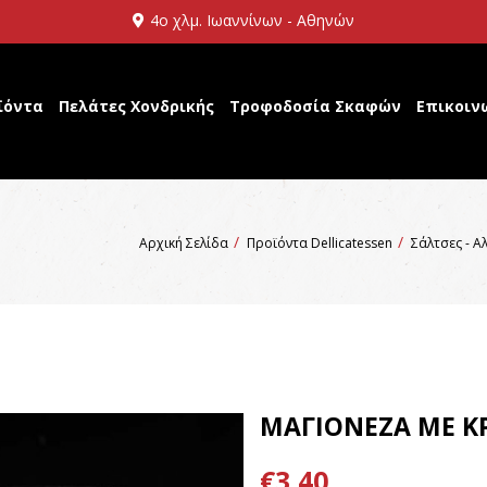
4ο χλμ. Ιωαννίνων - Αθηνών
ϊόντα
Πελάτες Χονδρικής
Τροφοδοσία Σκαφών
Επικοιν
Αρχική Σελίδα
Προϊόντα Dellicatessen
Σάλτσες - Α
ΜΑΓΙΟΝΕΖΑ ΜΕ Κ
€3,40