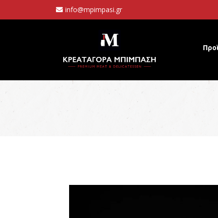
info@mpimpasi.gr
Προ