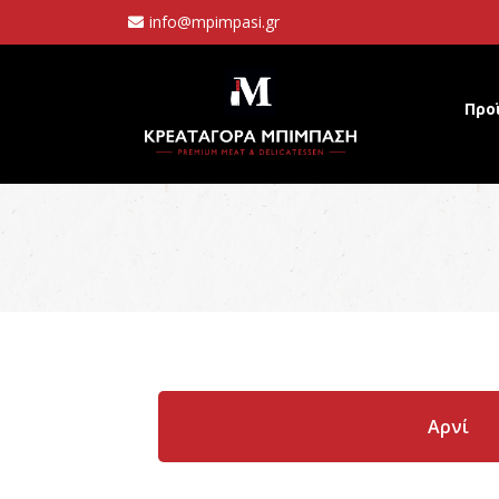
info@mpimpasi.gr
Προ
Αρνί