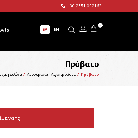
+30 2651 002163
0
ΕΛ
EN
ωνία
Πρόβατο
ρχική Σελίδα
Αμνοερίφια - Αιγοπρόβατα
Πρόβατο
ίμανσης