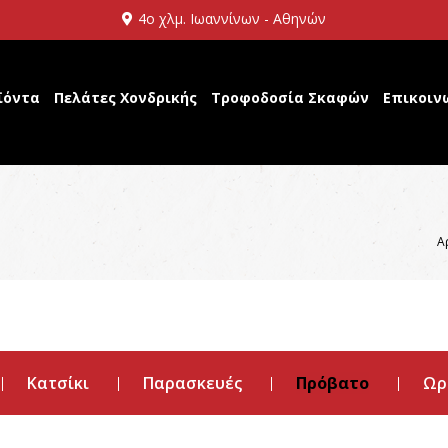
4ο χλμ. Ιωαννίνων - Αθηνών
ϊόντα
Πελάτες Χονδρικής
Τροφοδοσία Σκαφών
Επικοιν
Α
Κατσίκι
Παρασκευές
Πρόβατο
Ωρ