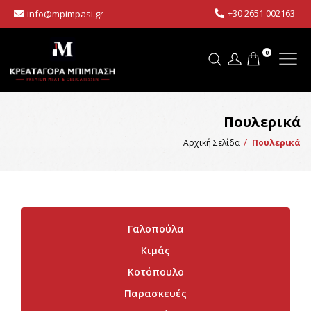
+30 2651 002163
info@mpimpasi.gr
0
Πουλερικά
Αρχική Σελίδα
Πουλερικά
Γαλοπούλα
Κιμάς
Κοτόπουλο
Παρασκευές