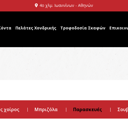
4ο χλμ. Ιωαννίνων - Αθηνών
ϊόντα
Πελάτες Χονδρικής
Τροφοδοσία Σκαφών
Επικοιν
ς χοίρος
Μπριζόλα
Παρασκευές
Σουβ