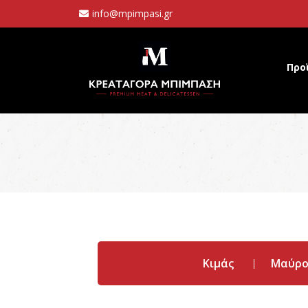
info@mpimpasi.gr
Προ
Κιμάς
Μαύρο