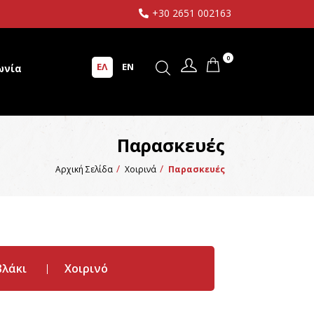
+30 2651 002163
0
ΕΛ
EN
ωνία
Παρασκευές
Αρχική Σελίδα
Χοιρινά
Παρασκευές
λάκι
Χοιρινό