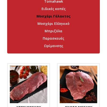
Tomahawk
Ειδικές κοπές
Μοσχάρι Γάλακτος
Μοσχάρι Ελληνικό
Μπριζόλα
Παρασκευές
Ωρίμανσης