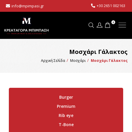
+30 2651 002163
info@mpimpasi.gr
0
Μοσχάρι Γάλακτος
Αρχική Σελίδα
Μοσχάρι
Μοσχάρι Γάλακτος
Burger
Premium
Rib eye
T-Bone