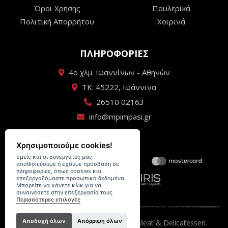
Όροι Χρήσης
Πουλερικά
Πολιτική Απορρήτου
Χοιρινά
ΠΛΗΡΟΦΟΡΙΕΣ
4ο χλμ. Ιωαννίνων - Αθηνών
ΤΚ: 45222, Ιωάννινα
26510 02163
info@mpimpasi.gr
Χρησιμοποιούμε cookies!
Εμείς και οι συνεργάτες μας
αποθηκεύουμε ή έχουμε πρόσβαση σε
πληροφορίες, όπως cookies και
επεξεργαζόμαστε προσωπικά δεδομένα.
Μπορείτε να κάνετε κλικ για να
συναινέσετε στην επεξεργασία τους.
Περισσότερες επιλογές
Αποδοχή όλων
Απόρριψη όλων
Κρεαταγορά Μπίμπαση - Premium Meat & Delicatessen.