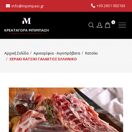
+30 2651 002163
info@mpimpasi.gr
0
Αρχική Σελίδα
Αμνοερίφια - Αιγοπρόβατα
Κατσίκι
ΧΕΡΑΚΙ ΚΑΤΣΙΚΙ ΓΑΛΑΚΤΟΣ ΕΛΛΗΝΙΚΟ