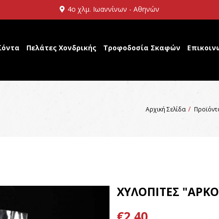
4ο χλμ. Ιωαννίνων - Αθηνών
ϊόντα
Πελάτες Χονδρικής
Τροφοδοσία Σκαφών
Επικοιν
Αρχική Σελίδα
Προϊόντα
ΧΥΛΟΠΙΤΕΣ "ΑΡΚ
€2,40