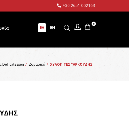
+30 2651 002163
0
ΕΛ
EN
ωνία
 Dellicatessen
Ζυμαρικά
ΧΥΛΟΠΙΤΕΣ "ΑΡΚΟΥΔΗΣ
ΟΥΔΗΣ