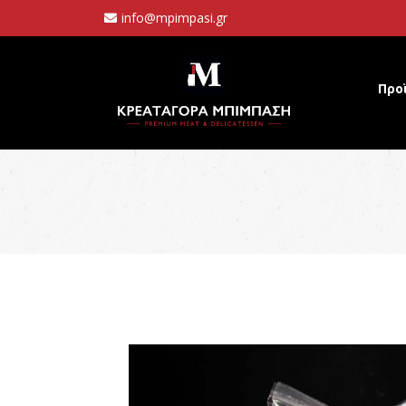
info@mpimpasi.gr
Προ