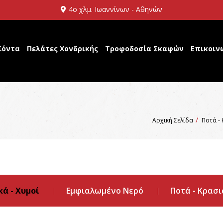
4ο χλμ. Ιωαννίνων - Αθηνών
ϊόντα
Πελάτες Χονδρικής
Τροφοδοσία Σκαφών
Επικοιν
Αρχική Σελίδα
Ποτά -
ά - Χυμοί
Εμφιαλωμένο Νερό
Ποτά - Κρασι