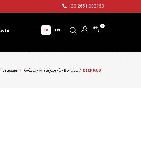
+30 2651 002163
0
ΕΛ
EN
ωνία
licatessen
Αλάτια - Μπαχαρικά - Βότανα
BEEF RUB