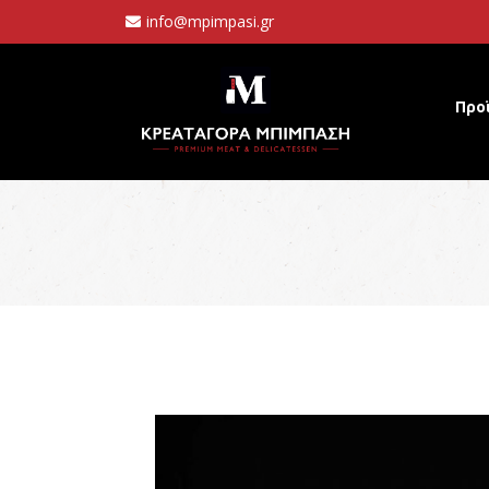
info@mpimpasi.gr
Προ