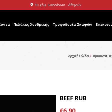
4ο χλμ. Ιωαννίνων - Αθηνών
ϊόντα
Πελάτες Χονδρικής
Τροφοδοσία Σκαφών
Επικοιν
Αρχική Σελίδα
Προϊόντα Del
BEEF RUB
€6,90